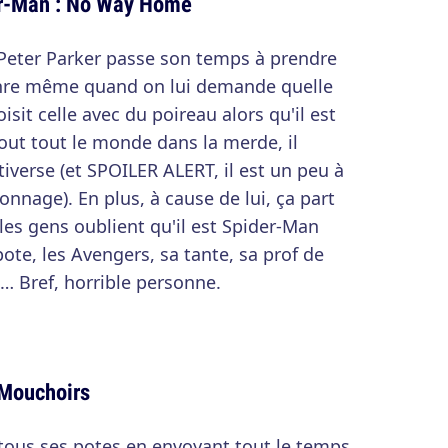
er-Man : No Way Home
 Peter Parker passe son temps à prendre
enre même quand on lui demande quelle
oisit celle avec du poireau alors qu'il est
 fout tout le monde dans la merde, il
verse (et SPOILER ALERT, il est un peu à
sonnage). En plus, à cause de lui, ça part
e les gens oublient qu'il est Spider-Man
ote, les Avengers, sa tante, sa prof de
… Bref, horrible personne.
 Mouchoirs
 tous ses potes en envoyant tout le temps