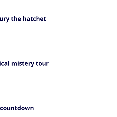
Bury the hatchet
ical mistery tour
l countdown