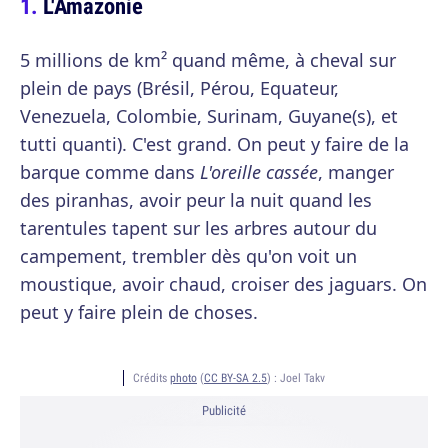
L'Amazonie
5 millions de km² quand même, à cheval sur
plein de pays (Brésil, Pérou, Equateur,
Venezuela, Colombie, Surinam, Guyane(s), et
tutti quanti). C'est grand. On peut y faire de la
barque comme dans
L'oreille cassée
, manger
des piranhas, avoir peur la nuit quand les
tarentules tapent sur les arbres autour du
campement, trembler dès qu'on voit un
moustique, avoir chaud, croiser des jaguars. On
peut y faire plein de choses.
Crédits
photo
(
CC BY-SA 2.5
) :
Joel Takv
Publicité