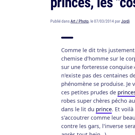
princes, les "c
Publié dans
Art / Photo
, le 07/03/2014 par
Jordi
Comme le dit très justement
chemise d'homme sur le co
sur une forteresse conquise »
n'existe pas des centaines d
phénomène se produise. Je ve
ces petites prudes de
prince
robes super chères pécho aux
dans le lit du
prince
. Et voi
s'accoutrer comme leur beau
contre les gars, l'inverse se
après tout hein…)