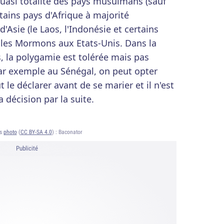
quasi totalité des pays musulmans (sauf
rtains pays d'Afrique à majorité
'Asie (le Laos, l'Indonésie et certains
 les Mormons aux Etats-Unis. Dans la
s, la polygamie est tolérée mais pas
r exemple au Sénégal, on peut opter
 le déclarer avant de se marier et il n'est
a décision par la suite.
ts
photo
(
CC BY-SA 4.0
) :
Baconator
Publicité