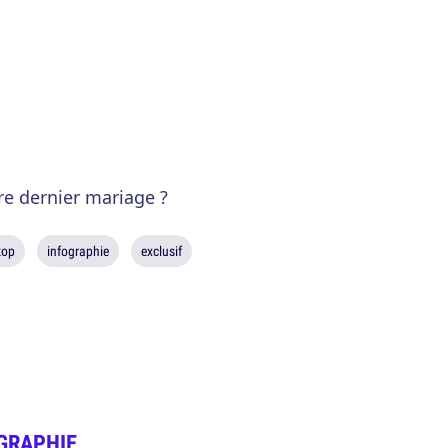
re dernier mariage ?
top
infographie
exclusif
GRAPHIE