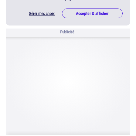
Gérer mes choix
Accepter & afficher
Publicité