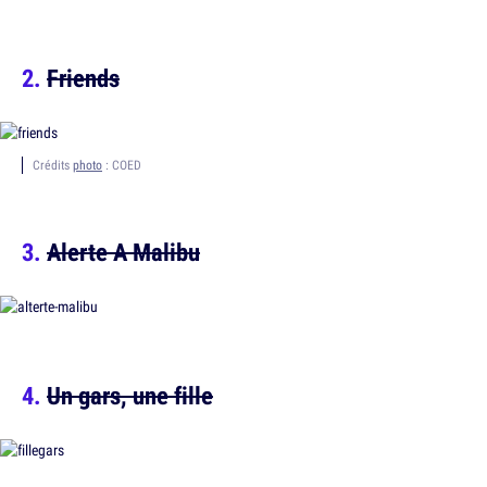
Friends
Crédits
photo
: COED
Alerte A Malibu
Un gars, une fille