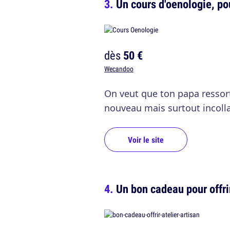
Un cours d'oenologie, pou
dès
50 €
Wecandoo
On veut que ton papa resso
nouveau mais surtout incollab
Voir le site
Un bon cadeau pour offrir