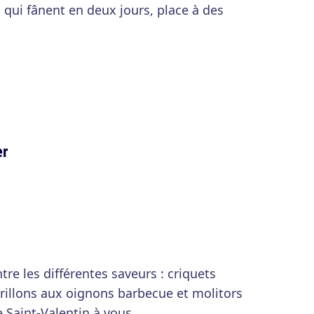
s qui fânent en deux jours, place à des
er
tre les différentes saveurs : criquets
rillons aux oignons barbecue et molitors
se Saint-Valentin à vous.