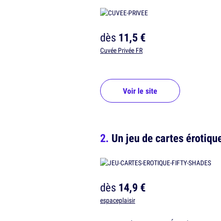
dès
11,5 €
Cuvée Privée FR
Voir le site
Un jeu de cartes érotiqu
dès
14,9 €
espaceplaisir