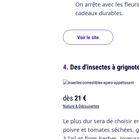
On arrête avec les fleur
cadeaux durables.
Voir le site
Des d'insectes à grignot
dès
21 €
Nature & Découvertes
Le plus dur sera de choisir en
poivre et tomates séchées, g
à l'ail et fines herbes. Joyeu