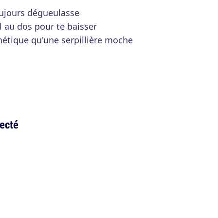
oujours dégueulasse
l au dos pour te baisser
hétique qu'une serpillière moche
necté