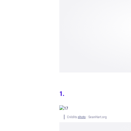
Crédits
photo
: SeanHart.org