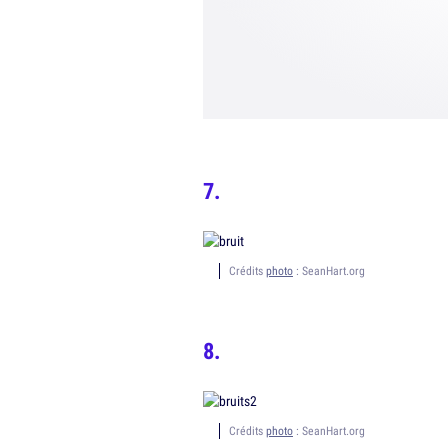
Crédits
photo
: SeanHart.org
Crédits
photo
: SeanHart.org