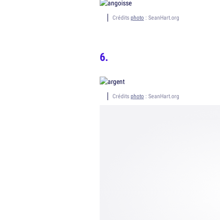
Crédits
photo
: SeanHart.org
Crédits
photo
: SeanHart.org