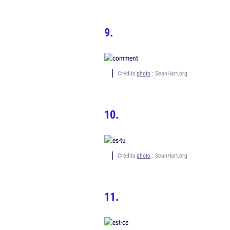
Crédits
photo
: SeanHart.org
Crédits
photo
: SeanHart.org