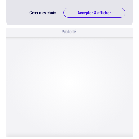
Gérer mes choix
Accepter & afficher
Publicité