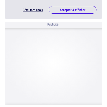
Gérer mes choix
Accepter & afficher
Publicité