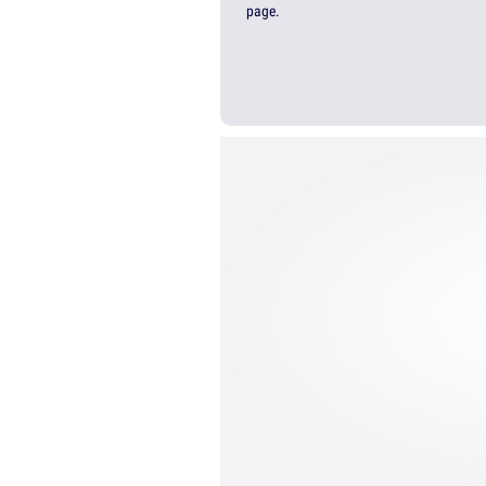
page.