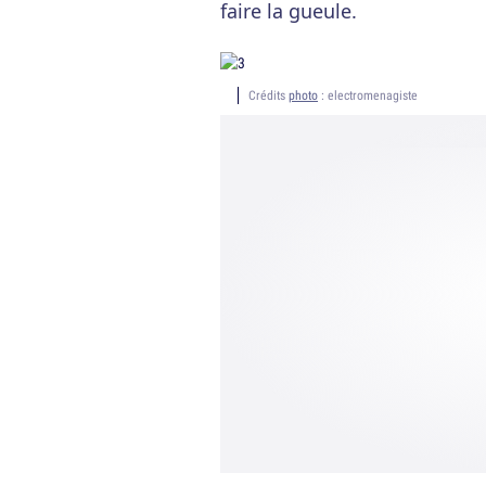
faire la gueule.
Crédits
photo
: electromenagiste