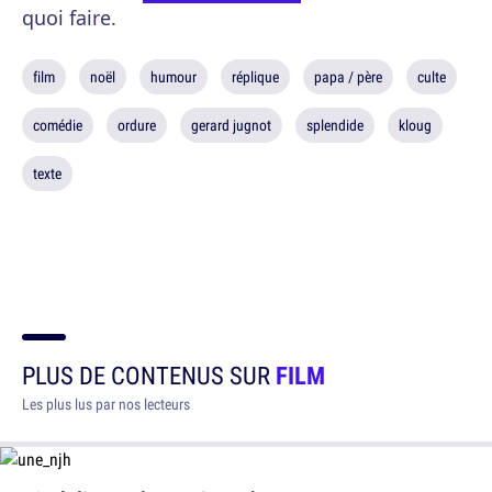
quoi faire.
film
noël
humour
réplique
papa / père
culte
comédie
ordure
gerard jugnot
splendide
kloug
texte
PLUS DE CONTENUS SUR
FILM
Les plus lus par nos lecteurs