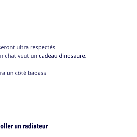
eront ultra respectés
on chat veut un
cadeau dinosaure
.
ra un côté badass
oller un radiateur