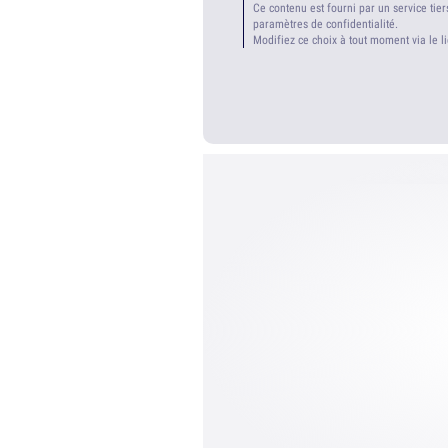
Ce contenu est fourni par un service tier
paramètres de confidentialité.
Modifiez ce choix à tout moment via le l