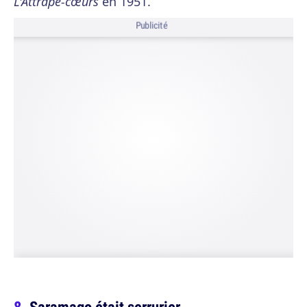
L'Attrape-cœurs
en 1951.
Publicité
Saramago était serrurier