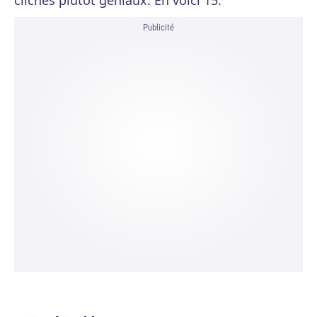
clichés plutôt géniaux. En voici 15.
Publicité