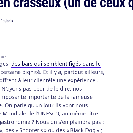
en crasseux (un de ceux q
 Desbois
viani
ages,
des bars qui semblent figés dans le
rtaine dignité. Et il y a, partout ailleurs,
offrent à leur clientèle une expérience…
 N'ayons pas peur de le dire, nos
omposante importante de la fameuse
e. On parie qu'un jour, ils vont nous
ne Mondiale de l'UNESCO, au même titre
astronomie ? Nous on s'en plaindra pas :
», des « Shooter's » ou des « Black Dog » ;