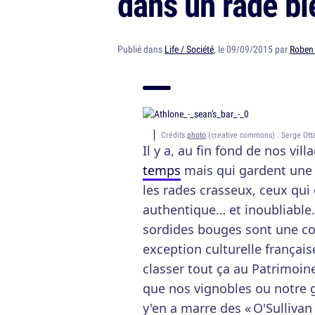
dans un rade bi
Publié dans
Life / Société
, le 09/09/2015 par
Roben
Crédits
photo
(creative commons) : Serge Otta
Il y a, au fin fond de nos vill
temps
mais qui gardent une ce
les rades crasseux, ceux qui 
authentique… et inoubliable.
sordides bouges sont une c
exception culturelle français
classer tout ça au Patrimoi
que nos vignobles ou notre g
y'en a marre des « O'Sullivan 