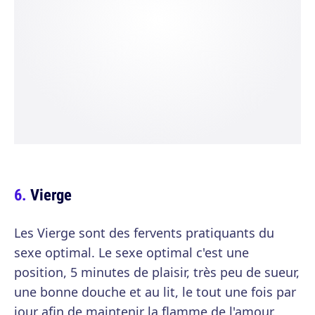
Vierge
Les Vierge sont des fervents pratiquants du
sexe optimal. Le sexe optimal c'est une
position, 5 minutes de plaisir, très peu de sueur,
une bonne douche et au lit, le tout une fois par
jour afin de maintenir la flamme de l'amour.