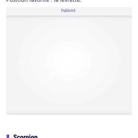
Publicité
Scorpion