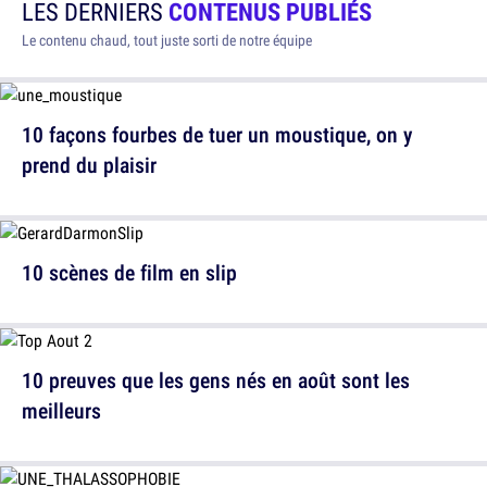
LES DERNIERS
CONTENUS PUBLIÉS
Le contenu chaud, tout juste sorti de notre équipe
10 façons fourbes de tuer un moustique, on y
prend du plaisir
10 scènes de film en slip
10 preuves que les gens nés en août sont les
meilleurs