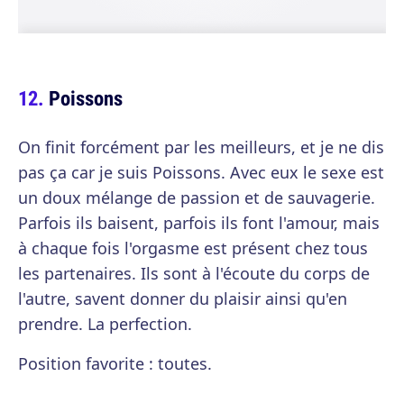
Poissons
On finit forcément par les meilleurs, et je ne dis
pas ça car je suis Poissons. Avec eux le sexe est
un doux mélange de passion et de sauvagerie.
Parfois ils baisent, parfois ils font l'amour, mais
à chaque fois l'orgasme est présent chez tous
les partenaires. Ils sont à l'écoute du corps de
l'autre, savent donner du plaisir ainsi qu'en
prendre. La perfection.
Position favorite : toutes.