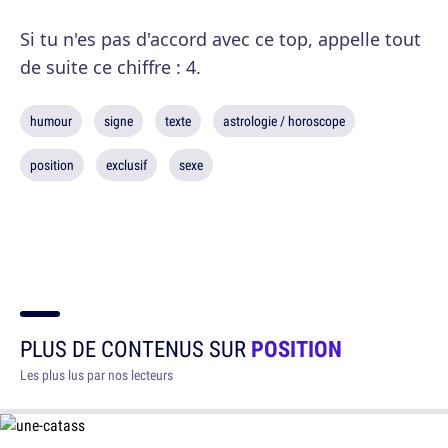
Si tu n'es pas d'accord avec ce top, appelle tout
de suite ce chiffre : 4.
humour
signe
texte
astrologie / horoscope
position
exclusif
sexe
PLUS DE CONTENUS SUR
POSITION
Les plus lus par nos lecteurs