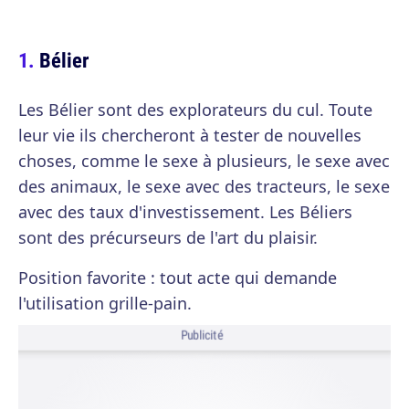
Bélier
Les Bélier sont des explorateurs du cul. Toute
leur vie ils chercheront à tester de nouvelles
choses, comme le sexe à plusieurs, le sexe avec
des animaux, le sexe avec des tracteurs, le sexe
avec des taux d'investissement. Les Béliers
sont des précurseurs de l'art du plaisir.
Position favorite : tout acte qui demande
l'utilisation grille-pain.
Publicité