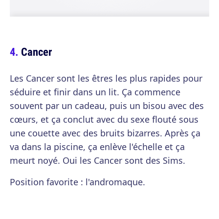
Cancer
Les Cancer sont les êtres les plus rapides pour
séduire et finir dans un lit. Ça commence
souvent par un cadeau, puis un bisou avec des
cœurs, et ça conclut avec du sexe flouté sous
une couette avec des bruits bizarres. Après ça
va dans la piscine, ça enlève l'échelle et ça
meurt noyé. Oui les Cancer sont des Sims.
Position favorite : l'andromaque.