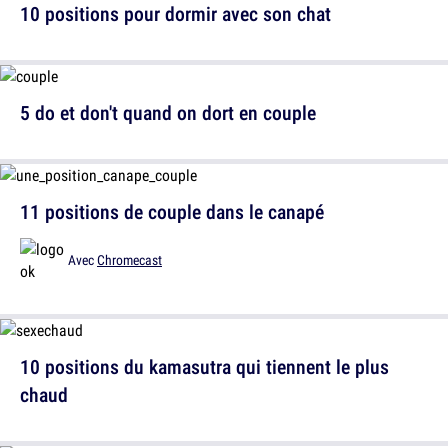
10 positions pour dormir avec son chat
5 do et don't quand on dort en couple
11 positions de couple dans le canapé
Avec
Chromecast
10 positions du kamasutra qui tiennent le plus
chaud