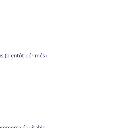
s (bientôt périmés)
 commerce équitable