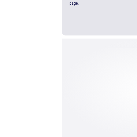
page.