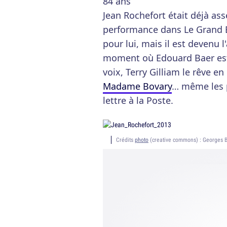
84 ans
Jean Rochefort était déjà ass
performance dans Le Grand 
pour lui, mais il est devenu l'
moment où Edouard Baer est
voix, Terry Gilliam le rêve e
Madame Bovary
… même les 
lettre à la Poste.
Crédits
photo
(creative commons) : Georges B