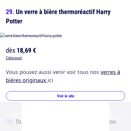
Un verre à bière thermoréactif Harry
Potter
dès
18,69 €
Cdiscount
Vous pouvez aussi venir voir tous nos
verres à
bières originaux
ici
Voir le site
Du popcorn à la bière, pour passer une
bonne soirée ciné