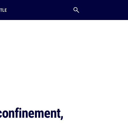
TLE
 confinement,